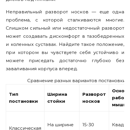
Неправильный разворот носков — еще одна
проблема, с которой сталкиваются многие.
Слишком сильный или недостаточный разворот
может создавать дискомфорт в тазобедренных
и коленных суставах. Найдите такое положение,
при котором вы чувствуете себя устойчиво и
можете приседать достаточно глубоко без
заваливания корпуса вперед.
Сравнение разных вариантов постановки н
Основ
Тип
Ширина
Разворот
работ
постановки
стойки
носков
мышц
На ширине
15-30
Квадри
Классическая