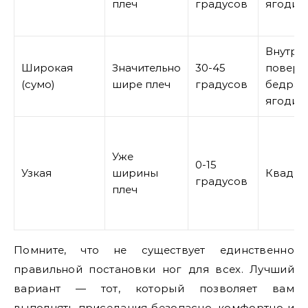
плеч
градусов
ягодиц
Внутре
Широкая
Значительно
30-45
поверх
(сумо)
шире плеч
градусов
бедра,
ягодиц
Уже
0-15
Узкая
ширины
Квадри
градусов
плеч
Помните, что не существует единственно
правильной постановки ног для всех. Лучший
вариант — тот, который позволяет вам
выполнять приседания безопасно, комфортно и