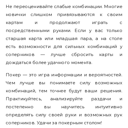
Не переоценивайте слабые комбинации. Многие
новички слишком привязываются к своим
картам и продолжают играть с
посредственными руками. Если у вас только
старшая карта или младшая пара, а на столе
есть возможности для сильных комбинаций у
соперников — лучше сбросить карты и
дождаться более удачного момента.
Покер — это игра информации и вероятностей.
Чем лучше вы понимаете силу возможных
комбинаций, тем точнее будут ваши решения.
Практикуйтесь, анализируйте раздачи и
постепенно вы научитесь интуитивно
определять силу своей руки и возможных рук
соперников. Удачи за покерным столом!