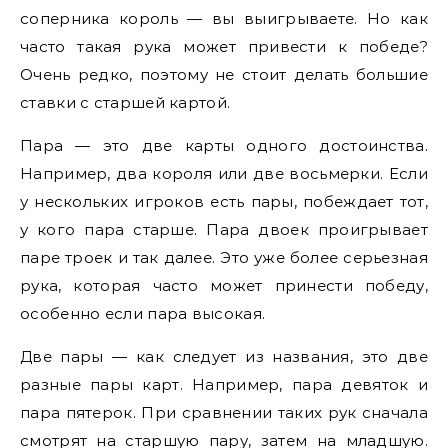
соперника король — вы выигрываете. Но как
часто такая рука может привести к победе?
Очень редко, поэтому не стоит делать большие
ставки с старшей картой.
Пара — это две карты одного достоинства.
Например, два короля или две восьмерки. Если
у нескольких игроков есть пары, побеждает тот,
у кого пара старше. Пара двоек проигрывает
паре троек и так далее. Это уже более серьезная
рука, которая часто может принести победу,
особенно если пара высокая.
Две пары — как следует из названия, это две
разные пары карт. Например, пара девяток и
пара пятерок. При сравнении таких рук сначала
смотрят на старшую пару, затем на младшую.