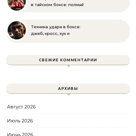
в тайском боксе: полный
список правил и техник
Техника удара в боксе:
джеб, кросс, хук и
апперкот — подробный
разбор
СВЕЖИЕ КОММЕНТАРИИ
АРХИВЫ
Август 2026
Июль 2026
Июнь 2026