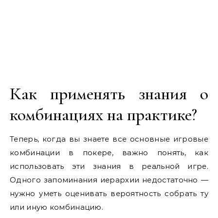
Как применять знания о
комбинациях на практике?
Теперь, когда вы знаете все основные игровые
комбинации в покере, важно понять, как
использовать эти знания в реальной игре.
Одного запоминания иерархии недостаточно —
нужно уметь оценивать вероятность собрать ту
или иную комбинацию.