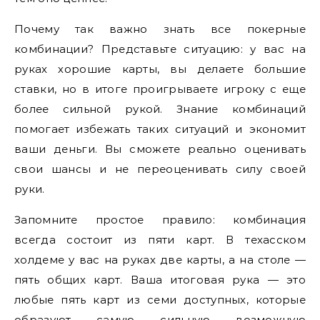
Почему так важно знать все покерные
комбинации? Представьте ситуацию: у вас на
руках хорошие карты, вы делаете большие
ставки, но в итоге проигрываете игроку с еще
более сильной рукой. Знание комбинаций
помогает избежать таких ситуаций и экономит
ваши деньги. Вы сможете реально оценивать
свои шансы и не переоценивать силу своей
руки.
Запомните простое правило: комбинация
всегда состоит из пяти карт. В техасском
холдеме у вас на руках две карты, а на столе —
пять общих карт. Ваша итоговая рука — это
любые пять карт из семи доступных, которые
образуют самую сильную возможную