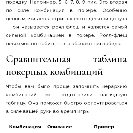
порядку. Например, 5, 6, 7, 8, 9 пик. Это вторая
по силе комбинация в покере. Особенно
ценным считается стрит-флеш от десятки до туза
— он называется роял-флеш и является самой
сильной комбинацией в покере. Роял-флеш
невозможно побить — это абсолютная победа.
Сравнительная таблица
покерных комбинаций
Чтобы вам было проще запомнить иерархию
комбинаций, мы подготовили наглядную
таблицу. Она поможет быстро ориентироваться
в силе вашей руки во время игры.
Комбинация
Описание
Пример