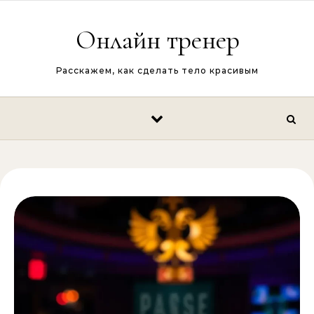
Перейти к содержимому
Онлайн тренер
Расскажем, как сделать тело красивым