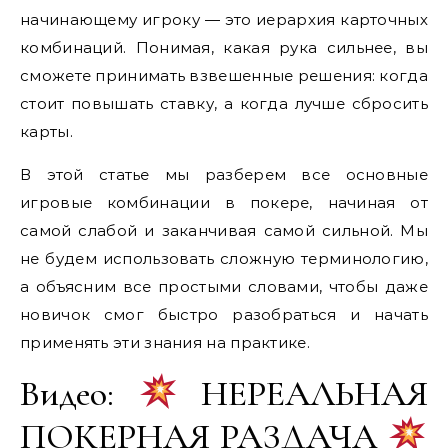
начинающему игроку — это иерархия карточных
комбинаций. Понимая, какая рука сильнее, вы
сможете принимать взвешенные решения: когда
стоит повышать ставку, а когда лучше сбросить
карты.
В этой статье мы разберем все основные
игровые комбинации в покере, начиная от
самой слабой и заканчивая самой сильной. Мы
не будем использовать сложную терминологию,
а объясним все простыми словами, чтобы даже
новичок смог быстро разобраться и начать
применять эти знания на практике.
Видео:
НЕРЕАЛЬНАЯ
ПОКЕРНАЯ РАЗДАЧА