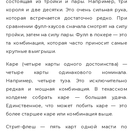
состоящая из тройки и пары. Например, три
короля и две десятки. Это очень сильная рука,
которая встречается достаточно редко. При
сравнении фулл-хаусов сначала смотрят на силу
тройки, затем на силу пары. Фулл в покере — это
та комбинация, которая часто приносит самые
крупные выигрыши.
Каре (четыре карты одного достоинства) —
четыре карты одинакового номинала.
Например, четыре туза. Это исключительно
редкая и мощная комбинация. В техасском
холдеме собрать каре — большая удача.
Единственное, что может побить каре — это
более старшее каре или комбинация выше.
Стрит-флеш — пять карт одной масти по