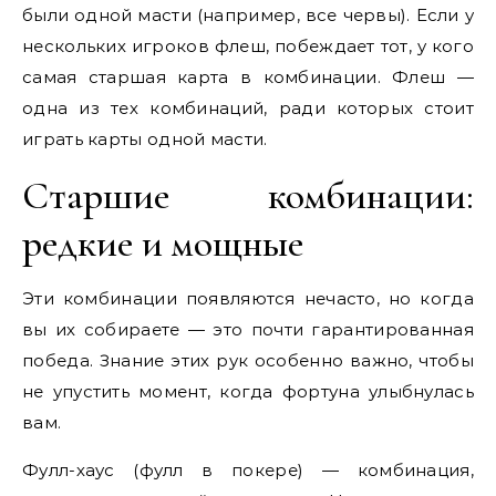
были одной масти (например, все червы). Если у
нескольких игроков флеш, побеждает тот, у кого
самая старшая карта в комбинации. Флеш —
одна из тех комбинаций, ради которых стоит
играть карты одной масти.
Старшие комбинации:
редкие и мощные
Эти комбинации появляются нечасто, но когда
вы их собираете — это почти гарантированная
победа. Знание этих рук особенно важно, чтобы
не упустить момент, когда фортуна улыбнулась
вам.
Фулл-хаус (фулл в покере) — комбинация,