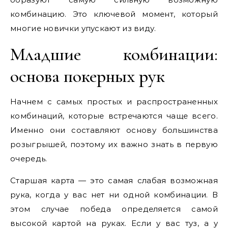
комбинацию. Это ключевой момент, который
многие новички упускают из виду.
Младшие комбинации:
основа покерных рук
Начнем с самых простых и распространенных
комбинаций, которые встречаются чаще всего.
Именно они составляют основу большинства
розыгрышей, поэтому их важно знать в первую
очередь.
Старшая карта — это самая слабая возможная
рука, когда у вас нет ни одной комбинации. В
этом случае победа определяется самой
высокой картой на руках. Если у вас туз, а у