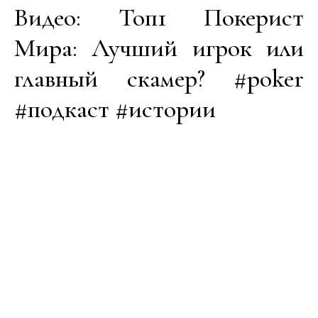
Видео: Топ1 Покерист
Мира: Лучший игрок или
главный скамер? #poker
#подкаст #истории