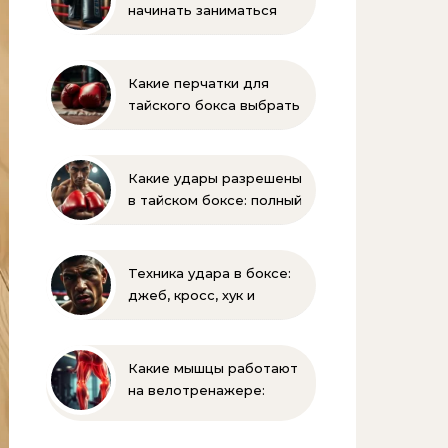
начинать заниматься
боксом? Рекомендации
для родителей
Какие перчатки для
тайского бокса выбрать
– советы новичкам
Какие удары разрешены
в тайском боксе: полный
список правил и техник
Техника удара в боксе:
джеб, кросс, хук и
апперкот — подробный
разбор
Какие мышцы работают
на велотренажере:
полное руководство