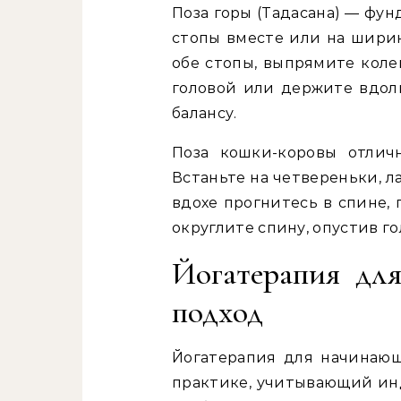
Поза горы (Тадасана) — фун
стопы вместе или на ширин
обе стопы, выпрямите коле
головой или держите вдоль
балансу.
Поза кошки-коровы отлич
Встаньте на четвереньки, л
вдохе прогнитесь в спине, 
округлите спину, опустив гол
Йогатерапия дл
подход
Йогатерапия для начинаю
практике, учитывающий ин