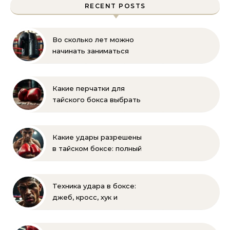
RECENT POSTS
Во сколько лет можно
начинать заниматься
боксом? Рекомендации
для родителей
Какие перчатки для
тайского бокса выбрать
– советы новичкам
Какие удары разрешены
в тайском боксе: полный
список правил и техник
Техника удара в боксе:
джеб, кросс, хук и
апперкот — подробный
разбор