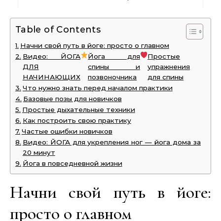
Table of Contents
Начни свой путь в йоге: просто о главном
Видео: ЙОГА
Йога для
Простые
ДЛЯ
спины и
упражнения
НАЧИНАЮЩИХ
позвоночника
для спины
Что нужно знать перед началом практики
Базовые позы для новичков
Простые дыхательные техники
Как построить свою практику
Частые ошибки новичков
Видео: ЙОГА для укрепления ног — йога дома за
20 минут
Йога в повседневной жизни
Начни свой путь в йоге:
просто о главном