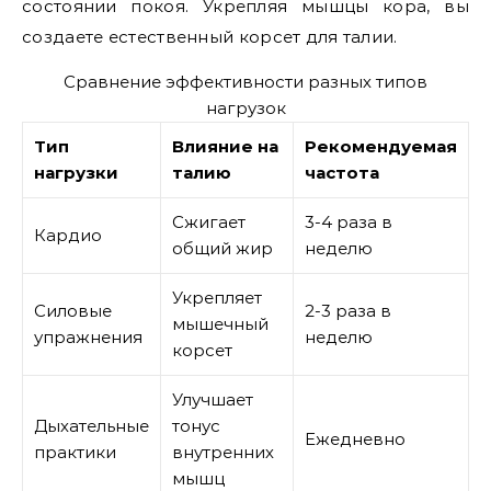
состоянии покоя. Укрепляя мышцы кора, вы
создаете естественный корсет для талии.
Сравнение эффективности разных типов
нагрузок
Тип
Влияние на
Рекомендуемая
нагрузки
талию
частота
Сжигает
3-4 раза в
Кардио
общий жир
неделю
Укрепляет
Силовые
2-3 раза в
мышечный
упражнения
неделю
корсет
Улучшает
Дыхательные
тонус
Ежедневно
практики
внутренних
мышц