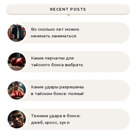
RECENT POSTS
Во сколько лет можно
начинать заниматься
боксом? Рекомендации
для родителей
Какие перчатки для
тайского бокса выбрать
– советы новичкам
Какие удары разрешены
в тайском боксе: полный
список правил и техник
Техника удара в боксе:
джеб, кросс, хук и
апперкот — подробный
разбор