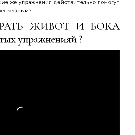
кие же упражнения действительно помогут
 рельефным?
УБРАТЬ ЖИВОТ И БОКА
тых упражненияй ?