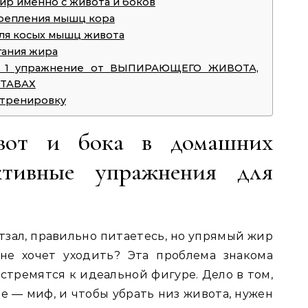
ир именно с живота и боков
крепления мышц кора
ля косых мышц живота
гания жира
 1 упражнение от ВЫПИРАЮЩЕГО ЖИВОТА,
СТАВАХ
 тренировку
вот и бока в домашних
ктивные упражнения для
тзал, правильно питаетесь, но упрямый жир
не хочет уходить? Эта проблема знакома
стремятся к идеальной фигуре. Дело в том,
е — миф, и чтобы убрать низ живота, нужен