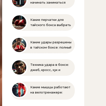
начинать заниматься
боксом? Рекомендации
для родителей
Какие перчатки для
тайского бокса выбрать
– советы новичкам
Какие удары разрешены
в тайском боксе: полный
список правил и техник
Техника удара в боксе:
джеб, кросс, хук и
апперкот — подробный
разбор
Какие мышцы работают
на велотренажере:
полное руководство