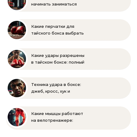
начинать заниматься
боксом? Рекомендации
для родителей
Какие перчатки для
тайского бокса выбрать
– советы новичкам
Какие удары разрешены
в тайском боксе: полный
список правил и техник
Техника удара в боксе:
джеб, кросс, хук и
апперкот — подробный
разбор
Какие мышцы работают
на велотренажере:
полное руководство