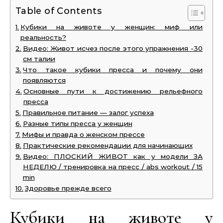
Table of Contents
Кубики на животе у женщин: миф или
реальность?
Видео: Живот исчез после этого упражнения -30
см талии
Что такое кубики пресса и почему они
появляются
Основные пути к достижению рельефного
пресса
Правильное питание — залог успеха
Разные типы пресса у женщин
Мифы и правда о женском прессе
Практические рекомендации для начинающих
Видео: ПЛОСКИЙ ЖИВОТ как у модели ЗА
НЕДЕЛЮ / тренировка на пресс / abs workout / 15
min
Здоровье прежде всего
Кубики на животе у