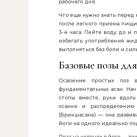
рабочего дня.
Что еще нужно знать перед
после легкого приема пищи
3-4 часа. Пейте воду до и 
избегать употребления жид
выполняться без боли и сил
Базовые позы дл
Освоение простых поз 
фундаментальных асан. Нач
стопы вместе, руки вдоль
осанке и распределению
(Врикшасана) — она развив
йоги на одного идеально п
Поза на коленях в йоге — в