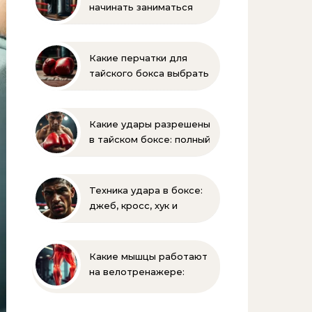
начинать заниматься
боксом? Рекомендации
для родителей
Какие перчатки для
тайского бокса выбрать
– советы новичкам
Какие удары разрешены
в тайском боксе: полный
список правил и техник
Техника удара в боксе:
джеб, кросс, хук и
апперкот — подробный
разбор
Какие мышцы работают
на велотренажере:
полное руководство