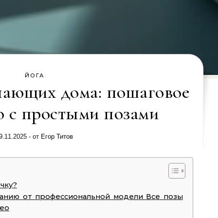
ЙОГА
нающих дома: пошаговое
о с простыми позами
9.11.2025
- от
Егор Титов
ичку?
ванию от профессиональной модели Все позы
део