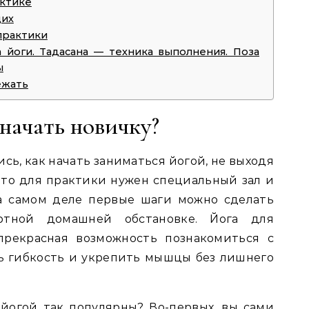
ктике
щих
практики
а йоги. Тадасана — техника выполнения. Поза
ы
ежать
 начать новичку?
сь, как начать заниматься йогой, не выходя
что для практики нужен специальный зал и
а самом деле первые шаги можно сделать
ртной домашней обстановке. Йога для
рекрасная возможность познакомиться с
ь гибкость и укрепить мышцы без лишнего
йогой так популярны? Во-первых, вы сами