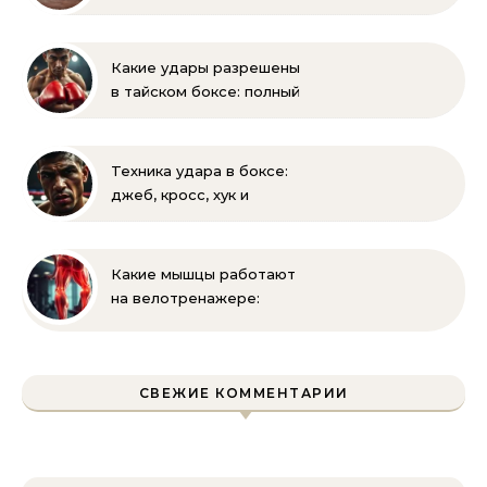
– советы новичкам
Какие удары разрешены
в тайском боксе: полный
список правил и техник
Техника удара в боксе:
джеб, кросс, хук и
апперкот — подробный
разбор
Какие мышцы работают
на велотренажере:
полное руководство
СВЕЖИЕ КОММЕНТАРИИ