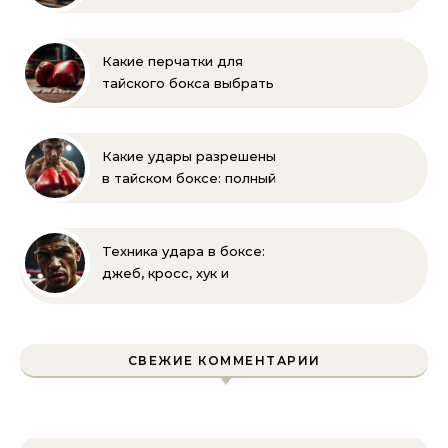
боксом? Рекомендации
для родителей
Какие перчатки для
тайского бокса выбрать
– советы новичкам
Какие удары разрешены
в тайском боксе: полный
список правил и техник
Техника удара в боксе:
джеб, кросс, хук и
апперкот — подробный
разбор
СВЕЖИЕ КОММЕНТАРИИ