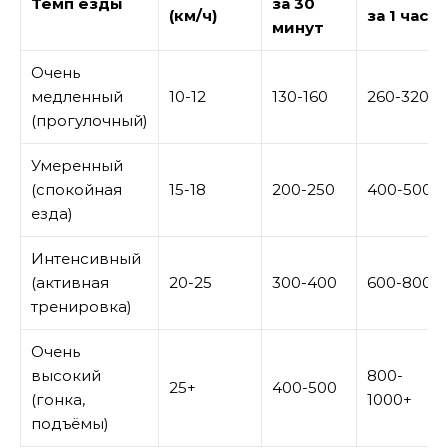
Темп езды
за 30
(км/ч)
за 1 час
минут
Очень
медленный
10-12
130-160
260-320
(прогулочный)
Умеренный
(спокойная
15-18
200-250
400-500
езда)
Интенсивный
(активная
20-25
300-400
600-800
тренировка)
Очень
высокий
800-
25+
400-500
(гонка,
1000+
подъёмы)