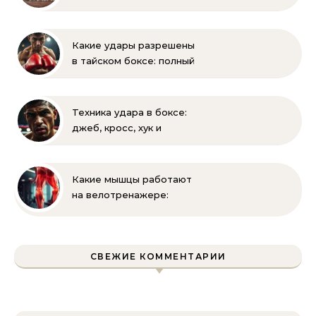
– советы новичкам
Какие удары разрешены
в тайском боксе: полный
список правил и техник
Техника удара в боксе:
джеб, кросс, хук и
апперкот — подробный
разбор
Какие мышцы работают
на велотренажере:
полное руководство
СВЕЖИЕ КОММЕНТАРИИ