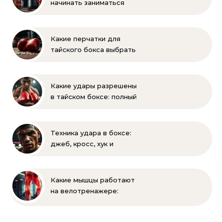
начинать заниматься
боксом? Рекомендации
для родителей
Какие перчатки для
тайского бокса выбрать
– советы новичкам
Какие удары разрешены
в тайском боксе: полный
список правил и техник
Техника удара в боксе:
джеб, кросс, хук и
апперкот — подробный
разбор
Какие мышцы работают
на велотренажере:
полное руководство